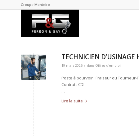
Groupe Monteiro
TECHNICIEN D’USINAGE 
/
19 mars 2026
dans
Offres d'emploi
Poste à pourvoir : Fraiseur ou Tourneur-
Contrat : CDI
…
Lire la suite